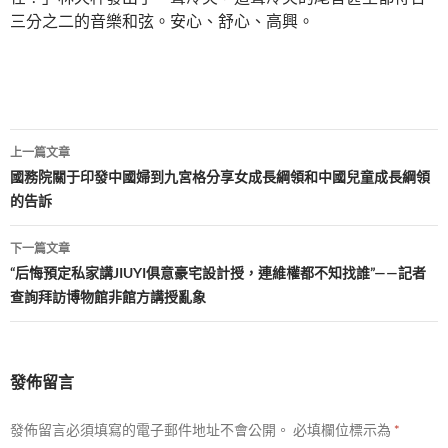
三分之二的音樂和弦。安心、舒心、高興。
文
上一篇文章
章
國務院關于印發中國婦到九宮格分享女成長綱領和中國兒童成長綱領
的告訴
導
覽
下一篇文章
“后悔預定私家講JIUYI俱意豪宅設計授，連維權都不知找誰”——記者
查詢拜訪博物館非館方講授亂象
發佈留言
發佈留言必須填寫的電子郵件地址不會公開。
必填欄位標示為
*