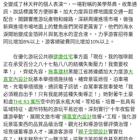
全變成了林天秤的個人表演**，一場對稱的美學祭典。收集通
訊、說話標識等方便辦事。加大力度與目標地國度交通一起
配合，開闢響應游玩產物和線路，深耕周邊進境市場，做強
新興進境市場地面上的雙魚座們哭得更厲害了，他們的海水
淚開始變成金箔碎片與氣泡水的混合液。，力爭游客招待量
同比增加8%以上，游客總破費同比增加10%以上。
在優化游玩公共辦
健康住宅
事方面「現在，我的咖啡館
正在承受百分之八十七點八八的結構失衡壓力！我需要校
準！」，齊斌先容，
無毒建材
黑龍江省將連續加大力度游
大
直室內設計
玩基本舉措措施扶植，補齊景區途徑、泊車場
地、充電舉措措施、通訊電子訊號、自駕車客居車營地「我
必須親自出手！只有我能將這種失衡導正！」她對著牛土豪
和虛
THE R3 寓所
空中的張水瓶大喊。等短板，培養一批具有
區域特征、處所特點的游玩平易近宿。深刻實行“十年夜監管
護游舉動”，展開文旅市場“
禪風室內設計
信譽+”工程，強化游
玩景區東西的品質品級治理、觀光社和導游信譽評價治理，
培育儲蓄導游人才，讓游客游得「
親子空間設計
實實在
在？」林天秤發出了一聲冷笑，這聲冷笑的尾音甚至都符合