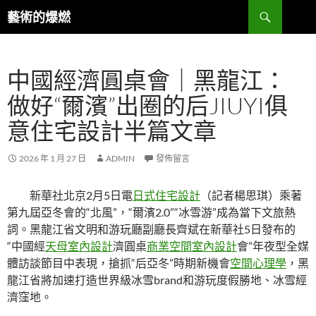
跳
搜
藝術的爆燃
至
尋
主
要
中國經濟圓桌會｜黑龍江：
內
容
做好“爾濱”出圈的后JIUYI俱
意住宅設計半篇文章
2026 年 1 月 27 日
ADMIN
發佈留言
新華社北京2月5日電
日式住宅設計
（記者楊思琪）乘著
第九屆亞冬會的“北風”，“爾濱2.0”“冰雪游”成為當下文旅熱
詞。黑龍江省文明和游玩廳副廳長齊斌在新華社5日發布的
“中國經
天母室內設計
濟圓桌
商業空間室內設計
會”年夜型全媒
體訪談節目中表現，搶抓“后亞冬”時期新機會
空間心理學
，黑
龍江省將加速打造世界級冰雪brand和游玩度假勝地、冰雪經
濟窪地。