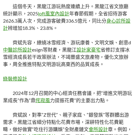
這個冬天，黑龍江游玩熱度連續上升。黑龍江省文旅廳
統計顯示，2025
loft風室內設計
年春節假期，全省招待游客
2626.3萬人次，完成游客破費336.5億元，同比分
身心診所設
計
辨增加18.3%、23.8%。
齊斌先容，繚繞冰雪經濟、游玩康養、文明文娛、創意d
中醫診所設計
esign等財產，黑龍江
設計家豪宅
省修訂支撐冰
雪經濟成長若干政策辦法，不竭豐盛文旅產物，優化文旅辦
事，周全推進特點文明游玩高東西的品質成長。
綠裝修設計
2024年12月召開的中心經濟任務會議，把“增進文明游玩
業成長”作為“鼎
侘寂風
力提振花費”的主要出力點。
齊斌說，對準“Z世代”、親子家庭、“銀發族”等群體出游
需求，黑龍江省細分特點化花費市場，深耕特性化花費範
疇，做好做實“吃住行游購娛”全財產鏈文
會所設計
章。例如，