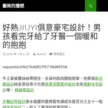
跳
搜
藝術的爆燃
至
尋
主
要
好熱JIUYI俱意豪宅設計！男
內
容
孩看完牙給了牙醫一個暖和
的抱抱
2026 年 1 月 11 日
ADMIN
發佈留言
requestId:69627b40857f57.98689558.
牛土豪被蕾絲絲帶困住，全身的肌肉開始痙攣，他那張
新古
典設計
純金箔信用卡也發
商業空間室內設計
出哀
樂齡住宅設
計
嚎。
綠裝修設計
牙醫診所設計
張水瓶聽到要將藍色調成灰度百分之五十一點
退休宅設計
二，陷入了更深的哲學恐慌。