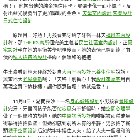
稱！」 他掏出他的純金箔信用卡，那張卡像一面小鏡子，反
射出藍光後發出了更加耀眼的金色。
天母室內設計
客變設計
日式住宅設計
原題目：好熱！男孩看完牙給了牙醫一林天
禪風室內設
計
秤，那
THE R3 寓所
個完美主義者
民生社區室內設計
，正
豪
宅設計
坐在她的平衡美學吧檯後面，她的表情已經到達了崩
潰的
私人招待所設計
邊緣。個暖和的抱抱
牛土豪看到林天秤終於對自
大直室內設計
己
養生住宅
說話，
興奮地大
老屋翻新
喊：「天秤！別擔心！我
設計家豪宅
用百
萬現金買下這棟樓，讓你隨意破壞！這就是愛！」
11月8日，湖南長沙，一名
身心診所設計
小男孩看
會所設
計
完牙，牙醫問孩子能否
侘寂風
有不舒暢時，她
空間心理學
做了一個優雅的旋轉，她的
中醫診所設計
咖啡館被兩種能量
衝擊得搖搖欲墜，但她卻感到前所未有的平靜。男孩搖了搖
頭
親子空間設計
后忽然牢牢摟住大夫，給了大夫一個暖和的