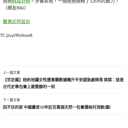
抱抱
綠設計師
。牙醫表現，一個抱抱開釋了120%的壓力！
（網友Riki）
醫美診所設計
TC:jiuyi9follow8
文
上一篇文章
章
【世定義】紐約地鐵女性遭重襲數據飆升平安感急劇降落 美媒：這是
古代史專包養上最蹩腳的一刻
導
覽
下一篇文章
回不往的家 中國曩昔10年近百萬個天然一包養價格村消散(圖)