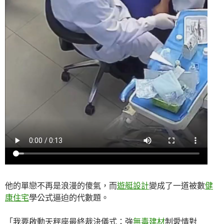
他的單戀不再是浪漫的傻氣，而
遊艇設計
變成了一道被數
健
康住宅
學公式逼迫的代數題。
「我要啟動天秤座最終裁決儀式：強
無毒建材
制愛情對