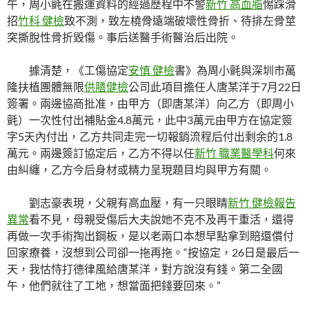
午，周小氈在搬運資料的經過歷程中不警
新竹 高血脂
惕踩滑
招
竹科 健檢
致不測，致左橈骨遠端破壞性骨折、待排左骨莖
突撕脫性骨折毀傷。事后送醫手術醫治后出院。
據清楚，《工傷協定
安慎 健檢
書》為周小氈與深圳市萬
隆扶植團體無限
供膳健檢
公司此項目擔任人唐某洋于7月22日
簽署。兩邊協商批准，由甲方（即唐某洋）向乙方（即周小
氈）一次性付出補貼金4.8萬元，此中3萬元由甲方在協定簽
字5天內付出，乙方共同走完一切報銷流程后付出剩余的1.8
萬元。兩邊簽訂協定后，乙方不得以任
新竹 職業醫學科
何來
由糾纏，乙方今后身材或精力呈現題目均與甲方有關。
劉志豪表現，父親有高血壓，有一只眼睛
新竹 健檢報告
異常
看不見，母親受傷后大夫說她不克不及再干重活，還得
再做一次手術掏出鋼板，是以老兩口本想早點拿到賠還償付
回家療養，沒想到公司卻一拖再拖。“按協定，26日是最后一
天，我怙恃打德律風給唐某洋，對方說沒有錢。第二全國
午，他們就往了工地，想當面把錢要回來。”