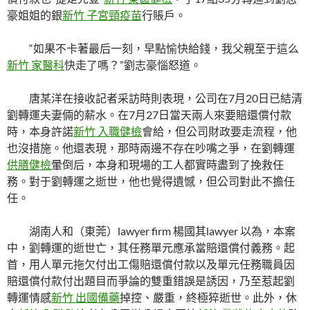
豪姐姐的銀
新竹 子宮頸疫苗
行賬戶。
“如果不卡著最后一刻，早點愉快給錢，我父親至于這么
新竹 家醫科
快走了嗎？”劉志豪惱怒道。
唐某洋在接收記者采訪時則表現，公司在7月20日已結清
劉轉運夫妻倆的薪水。在7月27日當天兩人來要賠還償付款
時，本身許諾
新竹 入職健檢
會給，但公司財政要走流程，他
也沒措施。他還表現，那時兩邊不存在吵嘴之爭，在劉轉運
供膳健檢
暈倒后，本身和現場的工人都實時盡到了挽救任
務。對于劉轉運之逝世，他也覺得遺憾，但公司對此不擔任
任。
湖南人和（東莞）lawyer firm 楊國其lawyer 以為，本案
中，劉轉運的逝世亡，其任務單元應承當賠還償付義務。起
首，用人單元拖欠付出工傷賠還償付款以及單元任務職員因
賠還償付款付出題目而爭論的雙重錯誤是誘因，乃至惹起劉
轉運情感
新竹 出國備藥
掉控、嚴重，終極猝逝世。此外，休