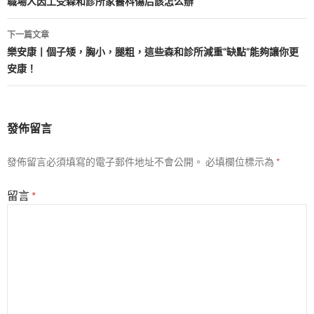
章
職場人因工受森和診所家醫科傷后該怎么辦
導
下一篇文章
覽
樂安康丨個子矮，胸小，腿粗，這些森和診所減重“缺點”能夠讓你更
安康！
發佈留言
發佈留言必須填寫的電子郵件地址不會公開。
必填欄位標示為
*
留言
*