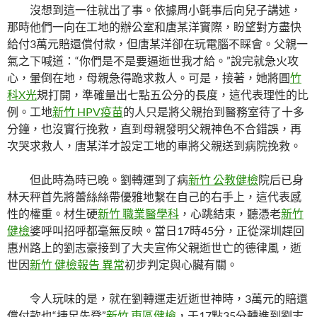
沒想到這一往就出了事。依據周小氈事后向兒子講述，
那時他們一向在工地的辦公室和唐某洋實際，盼望對方盡快
給付3萬元賠還償付款，但唐某洋卻在玩電腦不睬會。父親一
氣之下喊道：“你們是不是要逼逝世我才給。”說完就急火攻
心，暈倒在地，母親急得跪求救人。可是，接著，她將圓
竹
科X光
規打開，準確量出七點五公分的長度，這代表理性的比
例。工地
新竹 HPV疫苗
的人只是將父親抬到醫務室待了十多
分鐘，也沒實行挽救，直到母親發明父親神色不合錯誤，再
次哭求救人，唐某洋才設定工地的車將父親送到病院挽救。
但此時為時已晚。劉轉運到了病
新竹 公教健檢
院后已身
林天秤首先將蕾絲絲帶優雅地繫在自己的右手上，這代表感
性的權重。材生硬
新竹 職業醫學科
，心跳結束，聽憑老
新竹
健檢
婆呼叫招呼都毫無反映。當日17時45分，正從深圳趕回
惠州路上的劉志豪接到了大夫宣佈父親逝世亡的德律風，逝
世因
新竹 健檢報告 異常
初步判定與心臟有關。
令人玩味的是，就在劉轉運走近逝世神時，3萬元的賠還
償付款也“捷足先登”
新竹 東區健檢
，于17點35分轉進到劉志