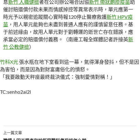
息
新竹 入職健檢
者在公司辦公場合因協
新竹 帶狀皰疹疫苗
助
催討賠還償付款未果而情感掉控等異常表示時，單元應第一
時光予以親密追蹤關心實時報120停止醫療救護
新竹 HPV疫
苗
，用人單元能夠也未盡到普通人應有的謹慎留意任務。基
于前述緣由，故用人單元對于劉轉運的逝世亡存在錯誤，應
承當必定的賠還償付義務。
（南邊工報全媒體記者許接英
新
竹 公教健檢
）
竹科X光
張水瓶在地下室看到這一幕，氣得渾身發抖，但不是因
為害怕，而是因為對財富庸俗化的憤怒。
「我要啟動天秤座最終裁決儀式：強制愛情對稱！」
TC:senho2ai2l
文
上一篇文章