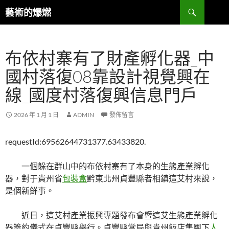
跳
搜
藝術的爆燃
至
尋
主
要
布依村寨有了財產孵化器_中
內
容
國村落復08靠設計視覺興在
線_國度村落復興信息門戶
2026 年 1 月 1 日
ADMIN
發佈留言
requestId:69562644731377.63433820.
一個躲在群山中的布依村寨有了本身的生態產業孵化
器，對于貴州省
包裝盒
黔東北州貞豐縣者相鎮這艾村來說，
是個新鮮事。
近日，這艾村產業振興專題發布會暨這艾生態產業孵化
器簽約儀式在貞豐縣舉行。貞豐縣當局與貴州飯店集團下
人