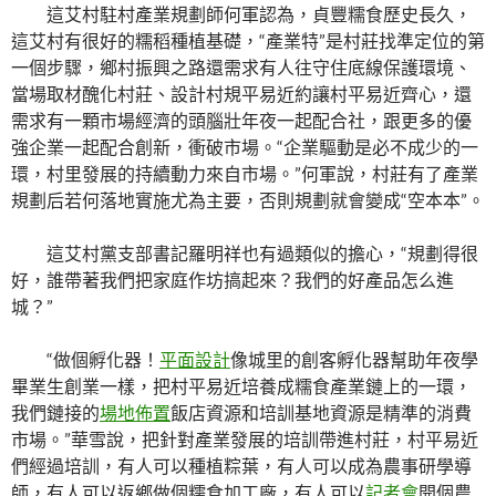
這艾村駐村產業規劃師何軍認為，貞豐糯食歷史長久，
這艾村有很好的糯稻種植基礎，“產業特”是村莊找準定位的第
一個步驟，鄉村振興之路還需求有人往守住底線保護環境、
當場取材醜化村莊、設計村規平易近約讓村平易近齊心，還
需求有一顆市場經濟的頭腦壯年夜一起配合社，跟更多的優
強企業一起配合創新，衝破市場。“企業驅動是必不成少的一
環，村里發展的持續動力來自市場。”何軍說，村莊有了產業
規劃后若何落地實施尤為主要，否則規劃就會變成“空本本”。
這艾村黨支部書記羅明祥也有過類似的擔心，“規劃得很
好，誰帶著我們把家庭作坊搞起來？我們的好產品怎么進
城？”
“做個孵化器！
平面設計
像城里的創客孵化器幫助年夜學
畢業生創業一樣，把村平易近培養成糯食產業鏈上的一環，
我們鏈接的
場地佈置
飯店資源和培訓基地資源是精準的消費
市場。”華雪說，把針對產業發展的培訓帶進村莊，村平易近
們經過培訓，有人可以種植粽葉，有人可以成為農事研學導
師，有人可以返鄉做個糯食加工廠，有人可以
記者會
開個農