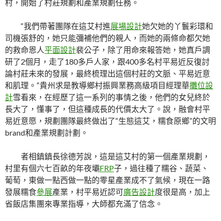
村，開始了村莊規劃和產業規劃任務。
“我們帶著團隊在這艾村進
展場設計
她欠她的丫鬟彩環和
司機張舒的，她只能彌補他們的親人，而她的兩條命都欠她
的救命恩人
平面設計
裴公子，除了用命來報答她，她真戶調
研了2個月，走了180多戶人家，跟400多名村平易近反復討
論村莊未來的發展，最終梳理出這個村莊的文脈、平易近意
和肌理。”貴州求是教導鄉村振興業務高級項目經理華
攤位設
計
雪看來，在經歷了這一系列的事情之後，他們的女兒終於
長大了，懂事了，但這種成長的代價太大了。說，融會村平
易近意愿，規劃團隊最終做出了“生態這艾，糯食原鄉”的文明
brand和產業規劃計劃。
者相鎮鎮長徐德芳說，這是這艾村的第一個產業規劃，
村里有個六七百畝的年夜壩
FRP
子，過往種了糯谷、蔬菜、
葡萄，東做一點西做一點的零星產業成不了氣候，現在一路
發展糯食
參展
產業，村平易近認可
廣告設計
度很是高，加上
省飯店集團來專業指導，大師都充滿了信念。