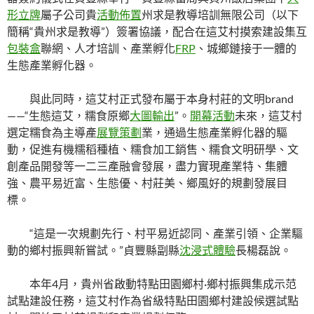
形立牌
屬子公司貴
活動佈置
州求是教導培訓無限公司（以下
簡稱“貴州求是教導”）簽署協議，配合在這艾村摸索建設集互
包裝盒
聯網、人才培訓、產業孵化
FRP
、城鄉鏈接于一體的
生態產業孵化器。
與此同時，這艾村正式發布屬于本身村莊的文明brand
——“生態這艾，糯食原鄉
大圖輸出
”。
開幕活動
未來，這艾村
選定糯食為主導產
展覽策劃
業，通過生態產業孵化器的驅
動，促進有機糯稻種植、糯食加工銷售、糯食文明研學、文
創產品開發等一二三產融會發展，盡力實現產業特、集體
強、農平易近富、生態優、村莊美、鄉風好的規劃發展目
標。
“這是一次規劃先行、村平易近認同、產業引領、企業驅
動的鄉村振興新嘗試。”貞豐縣副縣
沈浸式體驗
長楊磊說。
本年4月，貴州省啟動特點田園鄉村·鄉村振興集成示范
試點建設任務，這艾村作為省級特點田園鄉村建設候選試點