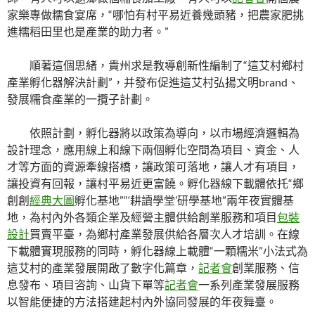
家樂專做糯食宴席，“哪怕有村平易近養幾頭豬，把農家肥挑
進糯稻田里也是產業的助力者。”
順著這個思緒，貴州求是教導創新性編制了“這艾村鄉村
產業孵化器解決計劃”，并發布促進這艾村弘揚文明brand、
發展糯食產業的一攬子計劃。
依照計劃，孵化器將以政策為導向，以市場經濟邏輯為
設計理念，應用線上和線下兩個孵化空間為項目、資金、人
才等方面的資源牽線搭橋，讓政策可落地，讓人才有項目，
讓投資有回報，讓村平易近更富饒。孵化器線下載體依托“鄉
創創
經典大圖
孵化基地”“‘耕讀學堂’研學基地”兩年夜實體基
地，為村內外各類企業及經營主體供給創業服務和項目
包裝
設計
買賣平臺，為鄉村產業發展供給各層次人才培訓。在線
下載體實現服務的同時，孵化器線上載體“一顆糯米”小法式為
這艾村的產業發展開啟了數字化篇章，
記者會
創業服務、信
息發布、項目咨詢、山貨下單等
記者會
一系列產業發展服務
以智能便捷的方法搭建起村內外協同發展的年夜舞臺。