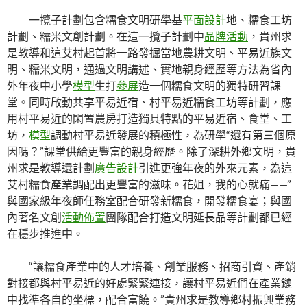
一攬子計劃包含糯食文明研學基
平面設計
地、糯食工坊
計劃、糯米文創計劃。在這一攬子計劃中
品牌活動
，貴州求
是教導和這艾村起首將一路發掘當地農耕文明、平易近族文
明、糯米文明，通過文明講述、實地親身經歷等方法為省內
外年夜中小學
模型
生打
參展
造一個糯食文明的獨特研習課
堂。同時啟動共享平易近宿、村平易近糯食工坊等計劃，應
用村平易近的閑置農房打造獨具特點的平易近宿、食堂、工
坊，
模型
調動村平易近發展的積極性，為研學“還有第三個原
因嗎？”課堂供給更豐富的親身經歷。除了深耕外鄉文明，貴
州求是教導還計劃
廣告設計
引進更強年夜的外來元素，為這
艾村糯食產業調配出更豐富的滋味。花姐，我的心就痛——”
與國家級年夜師任務室配合研發新糯食，開發糯食宴；與國
內著名文創
活動佈置
團隊配合打造文明延長品等計劃都已經
在穩步推進中。
“讓糯食產業中的人才培養、創業服務、招商引資、產銷
對接都與村平易近的好處緊緊連接，讓村平易近們在產業鏈
中找準各自的坐標，配合富饒。”貴州求是教導鄉村振興業務