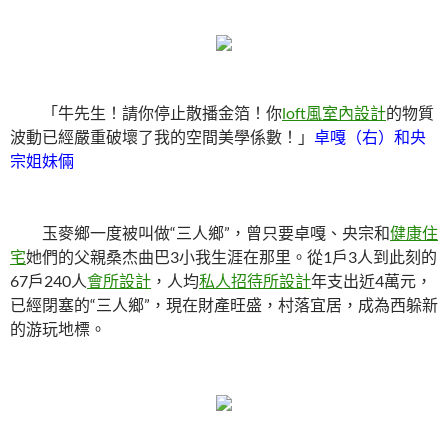
「牛先生！請你停止散播金箔！你
loft風室內設計
的物質
波動已經嚴重破壞了我的空間美學係數！」
卓嘎（右）和央
宗姐妹倆
玉麥鄉一度被叫做“三人鄉”，曾只要卓嘎、央宗和
健康住
宅
她們的父親桑杰曲巴3小我生涯在那里。從1戶3人到此刻的
67戶240人
會所設計
，人均
私人招待所設計
年支出近4萬元，
已經閉塞的“三人鄉”，現在財產旺盛，村落宜居，成為西躲新
的游玩地標。