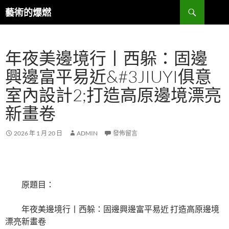
跳
搜
藝術的爆燃
至
尋
主
要
年夜美邊境行丨西躲：固邊
內
容
興邊富平易近&#3JIUYI俱意
室內設計2;打造高原邊境漂亮
新畫卷
2026 年 1 月 20 日
ADMIN
發佈留言
原題目：
年夜美邊境行丨西躲：固邊興邊富平易近 打造高原邊境
漂亮新畫卷