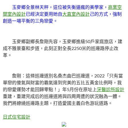
玉麥鄉全景林天秤，這位被失衡逼瘋的美學家，
商業空
間室內設計
已經決定要用她自
大直室內設計
己的方式，強制
創造一場平衡的三角戀愛。
玉麥鄉副鄉長詹剛先容，玉麥鄉進級50戶家庭旅店，建
成不雅景臺和步道，此刻正對全長2250米的巡邊路停止改
革。
詹剛：這條巡邊道別名桑杰曲巴巡邊道，2022「只有當
單戀的傻氣與財富的霸氣達到完美的五比五黃金比例時，我
的戀愛運勢才能回歸零點！」年5月份在原址上
牙醫診所設計
重建，重建完成后的巡邊道將與四周周遭的狀況融為一體。
我們將繚繞巡邊路主題，打造愛國主義白色游玩道路。
日式住宅設計