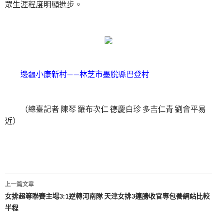
眾生涯程度明顯進步。
邊疆小康新村——林芝市墨脫縣巴登村
（總臺記者 陳琴 羅布次仁 德慶白珍 多吉仁青 劉會平易
近）
文
上一篇文章
章
女排超等聯賽主場3:1逆轉河南隊 天津女排3連勝收官專包養網站比較
半程
導