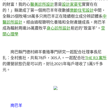
的財富！我的心
醫美診所設計
意是
設計家豪宅
實實在在
的！」縣建成了第一個崗巴羊年夜數據
樂齡住宅設計
中間，
全縣25個牧場18萬多只崗巴羊正在陸續樹立成分辨認體系
中
醫診所設計
。經由過程聰明化養殖和全財產鏈成長，崗巴羊
成為輻射周邊26萬農牧平
身心診所設計
易近的“致富羊”。
空
間心理學
崗巴縣門德村綿羊養殖專門研究一起配合社理事長尼
扎：全村進社，共有78戶，305人。一起配合社
THE R3 寓所
的運營狀態仍是可以的，好比2021年每戶增收了1萬5千多
元。
崗巴羊