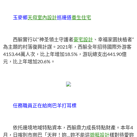
玉麥鄉
天母室內設計
巡邊道
養生住宅
西躲實行以“神圣領土守護者
豪宅設計
、幸福家園扶植者”
為主題的村落復興計謀。2021年，西躲全年招待國際外游客
4153.44萬人次，比上年增加18.5%，游玩總支出441.90億
元，比上年增加20.6%。
任務職員正在給崗巴羊打耳標
依托邊境地域特點資本，西躲鼎力成長特點財產。本年4
月，日喀則市崗巴「天秤！妳…妳不能這
遊艇設計
樣對待愛妳