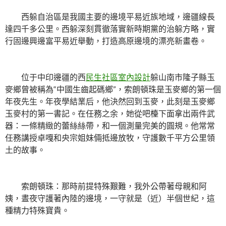
西躲自治區是我國主要的邊境平易近族地域，邊疆線長
達四千多公里。西躲深刻貫徹落實新時期黨的治躲方略，實
行固邊興邊富平易近舉動，打造高原邊境的漂亮新畫卷。
位于中印邊疆的西
民生社區室內設計
躲山南市隆子縣玉
麥鄉曾被稱為“中國生齒起碼鄉”，索朗頓珠是玉麥鄉的第一個
年夜先生。年夜學結業后，他決然回到玉麥，此刻是玉麥鄉
玉麥村的第一書記。在任務之余，她從吧檯下面拿出兩件武
器：一條精緻的蕾絲絲帶，和一個測量完美的圓規。他常常
任務講授卓嘎和央宗姐妹倆抵邊放牧，守護數千平方公里領
土的故事。
索朗頓珠：那時前提特殊艱難，我外公帶著母親和阿
姨，晝夜守護著內陸的邊境，一守就是（近）半個世紀，這
種精力特殊寶貴。