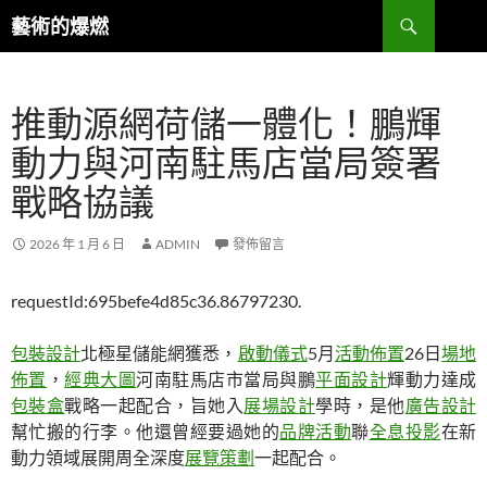
跳
搜
藝術的爆燃
至
尋
主
要
推動源網荷儲一體化！鵬輝
內
容
動力與河南駐馬店當局簽署
戰略協議
2026 年 1 月 6 日
ADMIN
發佈留言
requestId:695befe4d85c36.86797230.
包裝設計
北極星儲能網獲悉，
啟動儀式
5月
活動佈置
26日
場地
佈置
，
經典大圖
河南駐馬店市當局與鵬
平面設計
輝動力達成
包裝盒
戰略一起配合，旨她入
展場設計
學時，是他
廣告設計
幫忙搬的行李。他還曾經要過她的
品牌活動
聯
全息投影
在新
動力領域展開周全深度
展覽策劃
一起配合。