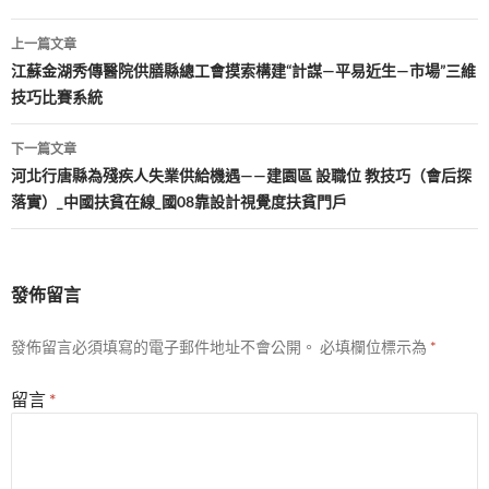
文
上一篇文章
章
江蘇金湖秀傳醫院供膳縣總工會摸索構建“計謀—平易近生—市場”三維
技巧比賽系統
導
覽
下一篇文章
河北行唐縣為殘疾人失業供給機遇——建園區 設職位 教技巧（會后探
落實）_中國扶貧在線_國08靠設計視覺度扶貧門戶
發佈留言
發佈留言必須填寫的電子郵件地址不會公開。
必填欄位標示為
*
留言
*