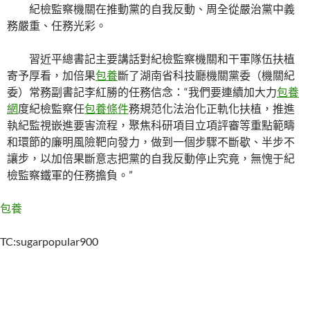
紀檢監察機關在推動黨的自我反動、周全從嚴治黨中義
務嚴重、任務光彩。
習近平總書記主要講話對紀檢監察機關和干軍隊伍扶植
寄予厚看，加倍果
包養
斷了湖南省科技廳機關黨委（機關紀
委）常務副書記李紅勝的任務信念：“我們要連續加大力
包養
網
度紀檢監察任
包養條件
務規范化法治化正軌化扶植，推進
執紀監視嵌進要害流程，聚焦科研項目立項評審等重點範疇
和環節的廉明風險靶向發力，做到一個步驟不斷歇、半步不
讓步，以加倍果斷意志把黨的自我反動停止究竟，無愧于紀
檢監察鐵軍的任務擔負。”
包養
TC:sugarpopular900