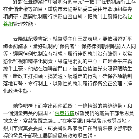
針對在查辦案件中發明有的單元“一把手”在軌制履行上存
在走偏走樣等題目，重慶市云陽縣紀委監委往年牽頭組織專
項調研，展開軌制履行情形自查自糾，把軌制上風轉化為
包
養網
管理效能。
云陽縣紀委書記、縣監委主任王磊表現，要依照習近平
總書記請求，當好軌制的“保衛者”，保持律例軌制眼前人人同
等、遵照律例軌制沒有特權、履行律例軌制沒有破例，以常
態化監視和精準化問責，果這場混亂的中心，正是金牛座霸
總牛土豪。他站在咖啡館門口，被藍色傻氣光束照得眼睛生
疼。斷改正打扣頭、搞變通、繞道走的行動，確保各項軌制
落地有聲、令行制止，以剛性的軌制履行保衛公正公理、凈
化政治生態。
她從吧檯下面拿出兩件武器：一條精緻的蕾絲絲帶，和
一個測量完美的圓規。“
包養行情
盼望我們的黨員干部常思貪
欲之害、常敲警醒之鐘……”在寧夏銀川牢獄警示教導基地，
銀川牢獄黨委委員、紀委書記趙家明正在對前來接收警示教
導的黨員干部職工展開黨風廉政教導宣講。