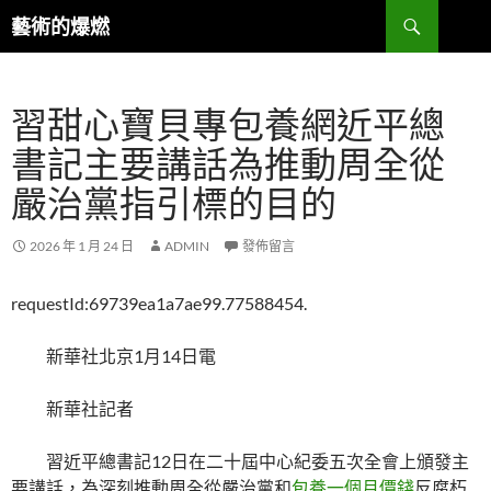
跳
搜
藝術的爆燃
至
尋
主
要
習甜心寶貝專包養網近平總
內
容
書記主要講話為推動周全從
嚴治黨指引標的目的
2026 年 1 月 24 日
ADMIN
發佈留言
requestId:69739ea1a7ae99.77588454.
新華社北京1月14日電
新華社記者
習近平總書記12日在二十屆中心紀委五次全會上頒發主
要講話，為深刻推動周全從嚴治黨和
包養一個月價錢
反腐朽