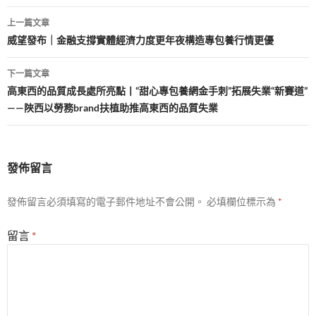
文
上一篇文章
章
威望發布｜金融支撐實體經濟力度更年夜構造專包養行情更優
導
下一篇文章
覽
高東西的品質成長處所亮點丨“甜心專包養網金手刺”拓展失業“新賽道”
——陜西以勞務brand扶植助推高東西的品質失業
發佈留言
發佈留言必須填寫的電子郵件地址不會公開。
必填欄位標示為
*
留言
*