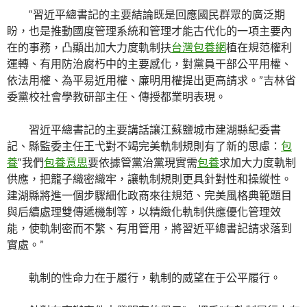
“習近平總書記的主要結論既是回應國民群眾的廣泛期
盼，也是推動國度管理系統和管理才能古代化的一項主要內
在的事務，凸顯出加大力度軌制扶
台灣包養網
植在規范權利
運轉、有用防治腐朽中的主要感化，對黨員干部公平用權、
依法用權、為平易近用權、廉明用權提出更高請求。”吉林省
委黨校社會學教研部主任、傳授都業明表現。
習近平總書記的主要講話讓江蘇鹽城市建湖縣紀委書
記、縣監委主任王弋對不竭完美軌制規則有了新的思慮：
包
養
“我們
包養意思
要依據管黨治黨現實需
包養
求加大力度軌制
供應，把籠子織密織牢，讓軌制規則更具針對性和操縱性。
建湖縣將進一個步驟細化政商來往規范、完美風格典範題目
與后續處理雙傳遞機制等，以精緻化軌制供應優化管理效
能，使軌制密而不繁、有用管用，將習近平總書記請求落到
實處。”
軌制的性命力在于履行，軌制的威望在于公平履行。