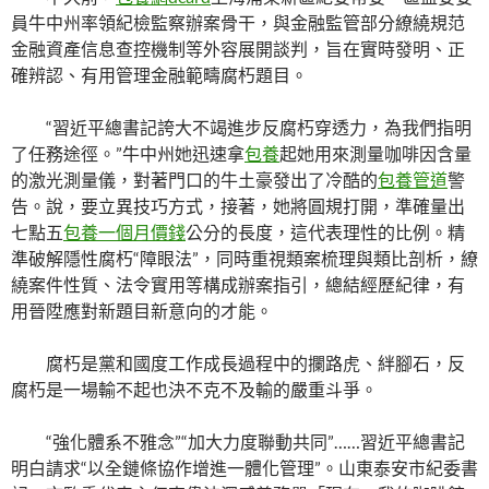
員牛中州率領紀檢監察辦案骨干，與金融監管部分繚繞規范
金融資產信息查控機制等外容展開談判，旨在實時發明、正
確辨認、有用管理金融範疇腐朽題目。
“習近平總書記誇大不竭進步反腐朽穿透力，為我們指明
了任務途徑。”牛中州她迅速拿
包養
起她用來測量咖啡因含量
的激光測量儀，對著門口的牛土豪發出了冷酷的
包養管道
警
告。說，要立異技巧方式，接著，她將圓規打開，準確量出
七點五
包養一個月價錢
公分的長度，這代表理性的比例。精
準破解隱性腐朽“障眼法”，同時重視類案梳理與類比剖析，繚
繞案件性質、法令實用等構成辦案指引，總結經歷紀律，有
用晉陞應對新題目新意向的才能。
腐朽是黨和國度工作成長過程中的攔路虎、絆腳石，反
腐朽是一場輸不起也決不克不及輸的嚴重斗爭。
“強化體系不雅念”“加大力度聯動共同”……習近平總書記
明白請求“以全鏈條協作增進一體化管理”。山東泰安市紀委書