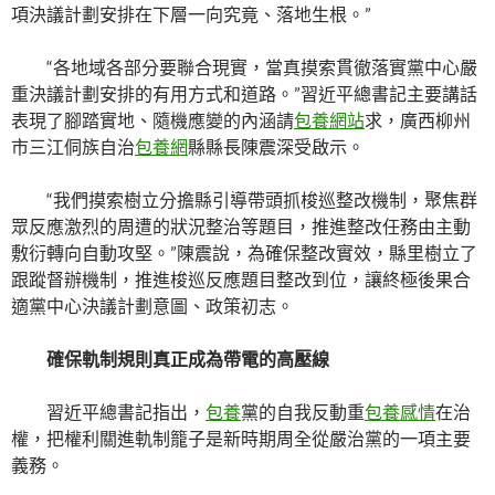
項決議計劃安排在下層一向究竟、落地生根。”
“各地域各部分要聯合現實，當真摸索貫徹落實黨中心嚴
重決議計劃安排的有用方式和道路。”習近平總書記主要講話
表現了腳踏實地、隨機應變的內涵請
包養網站
求，廣西柳州
市三江侗族自治
包養網
縣縣長陳震深受啟示。
“我們摸索樹立分擔縣引導帶頭抓梭巡整改機制，聚焦群
眾反應激烈的周遭的狀況整治等題目，推進整改任務由主動
敷衍轉向自動攻堅。”陳震說，為確保整改實效，縣里樹立了
跟蹤督辦機制，推進梭巡反應題目整改到位，讓終極後果合
適黨中心決議計劃意圖、政策初志。
確保軌制規則真正成為帶電的高壓線
習近平總書記指出，
包養
黨的自我反動重
包養感情
在治
權，把權利關進軌制籠子是新時期周全從嚴治黨的一項主要
義務。