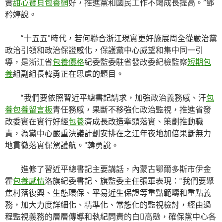
實
甜心寶貝包養網
好，推進黨和國民工作不竭成長提高。”鄧
矜婷說。
“十五五”時代，若何聯合浙江現實更好施展周全從嚴治黨
政治引領和政治保證感化，保護黨中心威望和集中同一引
導，是浙江省
包養價格
紀委監委駐省發改委紀檢監察
短期包
養
組副組長韓勇正在思慮的題目。
“我們要依照習近平總書記請求，加強政治義務感、汗
包
養
包養留言板
青任務感，果斷不移強化政治監視，推進省發
改委實在實行好經
包養
濟成長改造牽頭落實、策劃推動職
責，為黨中心嚴重決議計劃安排在之江年夜地加倍果斷無力
地貫徹落實保駕護航。”韓勇說。
進修了習近平總書記主要講話，內蒙古鄂爾多斯市伊金
霍
包養感情
洛旗紀委書記、旗監委主任張軍表現：“我們要聚
焦村落復興、生態環保、平易近生保證等重點範疇和重點義
務，加大力度詳細化、精準化、常態化的監視檢討，經由過
程監視義務的層層傳導和執紀問責的白高懸，確保黨中心各