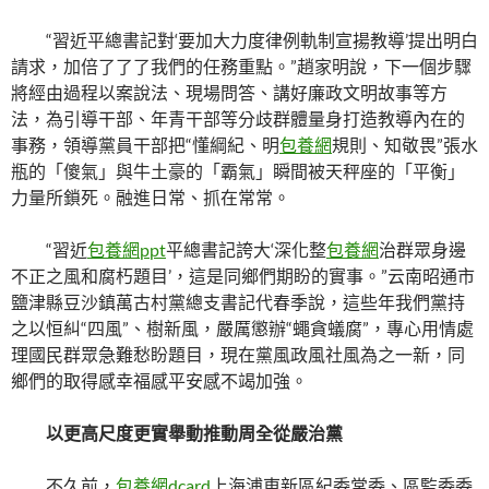
“習近平總書記對‘要加大力度律例軌制宣揚教導’提出明白
請求，加倍了了了我們的任務重點。”趙家明說，下一個步驟
將經由過程以案說法、現場問答、講好廉政文明故事等方
法，為引導干部、年青干部等分歧群體量身打造教導內在的
事務，領導黨員干部把“懂綱紀、明
包養網
規則、知敬畏”張水
瓶的「傻氣」與牛土豪的「霸氣」瞬間被天秤座的「平衡」
力量所鎖死。融進日常、抓在常常。
“習近
包養網ppt
平總書記誇大‘深化整
包養網
治群眾身邊
不正之風和腐朽題目’，這是同鄉們期盼的實事。”云南昭通市
鹽津縣豆沙鎮萬古村黨總支書記代春季說，這些年我們黨持
之以恒糾“四風”、樹新風，嚴厲懲辦“蠅貪蟻腐”，專心用情處
理國民群眾急難愁盼題目，現在黨風政風社風為之一新，同
鄉們的取得感幸福感平安感不竭加強。
以更高尺度更實舉動推動周全從嚴治黨
不久前，
包養網dcard
上海浦東新區紀委常委、區監委委