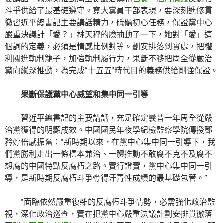
斗爭供給了最基礎遵守。寬大黨員干部表現，要深刻進修貫
徹習近平總書記主要講話精力，砥礪初心任務，保證黨中心
嚴重決議計「愛？」林天秤的臉抽動了一下，她對「愛」這
個詞的定義，必須是情感比例對等。劃安排落到實處，把權
利關進軌制籠子，加強軌制履行力，果斷不移把周全從嚴治
黨向縱深推動，為完成“十五五”時代目的義務供給剛強保證。
果斷保護黨中心威望和集中同一引導
習近平總書記的主要講話，充足確定曩昔一年周全從嚴
治黨獲得的明顯成效。中國國民年夜學紀檢監察學院傳授鄧
矜婷倍感振奮：“新時期以來，在黨中心集中同一引導下，我
們黨勝利走出一條標本兼治、一體推動不敢腐不克不及腐不
想腐的中國特點反腐朽之路。實行證實，黨中心集中同一引
導，是新時期反腐朽斗爭奪得汗青性成績的最基礎包管。”
“面臨依然嚴重復雜的反腐朽斗爭情勢，必需強化政治監
視，深化政治巡查，實在把黨中心嚴重決議計劃安排貫徹落