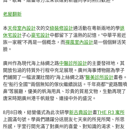
舞、歌聲、繪畫等方法來表達對新疆同學的熱烈歡迎。
老屋翻新
本
天母室內設計
次的交
綠裝修設計
通活動在粵新兩地的學
退
休宅設計
子心
豪宅設計
中都留下了溫熱的記憶，“中華平易近
族一家親”不再是一個概念，而
禪風室內設計
是一個個鮮活笑
臉。
廣州作為現代海上絲綢之路
中醫診所設計
的主要發祥地，其
開放包涵的特質外行程中充足展現。廣州海事博物館為學子
們鋪開了一幅波瀾壯闊的“海上絲綢之路”
醫美診所設計
畫卷。
在“船行全國”“兩個無知的傢伙繼續說話。千年商都”“瓷路飄噴
鼻”等展廳，優美的帆海用具、珍貴的貿易文物，生動再現了
唐宋時期廣州港千帆競發、連接中外的盛況。
8月8日晚，結營儀式為此次研學
新古典設計
畫
THE R3 寓所
上圓滿句號。學員們踴躍分送朋友七天來的所見所聞、所思
所感，字里行間充滿了對廣州的喜愛、對知識的渴求、對友