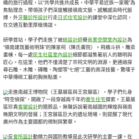
織的旅行過程，以“共學共進共成長，中華平易近族一家親”為
焦點理念，帶領孩子們深度觸摸嶺南文脈，感觸感染時代脈
搏，外
牙醫診所設計
行走
日式住宅設計
的課堂中深化認同，
在交通互動里厚植情誼。
研學首站，學子們走進了被
綠設計師
譽
商業空間室內設計
為
“嶺南建筑藝術明珠”的陳家祠（陳氏書院）。飛檐斗拱，雕梁
畫棟，每一處
民生社區室內設計
細節都凝集著前人的聰明與
匠心。在這里，他們不僅清楚了宗祠文明的淵源，更通過探
尋石雕、木雕、磚雕、陶塑等“七絕”工藝的高深技藝，驚嘆于
中華傳統工藝的胸無點墨。
走進南越王博物院（王墓展區與王宮展區），學子們化身
“時空偵探”，開啟了一段穿越兩千年的
養生住宅
摸索。王墓展
區珍貴
客變設計
的隨葬品，無聲訴說著南越國的輝煌與嶺南
晚期文明的發展；王宮展區巨大的遺址現場，則提醒了現代
廣州作為主要國都的規制與繁華。
反
會所設計
動精力與國防教導是此次研學的主要一課。在