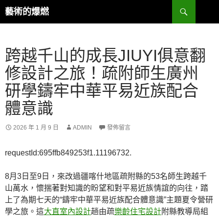
跳
搜
藝術的爆燃
至
尋
主
要
跨越千山的成長JIUYI俱意翻
內
容
修設計之旅！疏附師生廣州
研學鑄牢中華平易近族配合
體意識
2026 年 1 月 9 日
ADMIN
發佈留言
requestId:695ffb849253f1.11196732.
8月3日至9日，來改過疆喀什地區疏附縣的53名師生跨越千
山萬水，懷揣著對知識的盼望和對平易近族情誼的向往，踏
上了為期七天的“鑄牢中華平易近族配合體意識”主題夏令營研
學之旅。這
大直室內設計
趟由疏
樂齡住宅設計
附縣教導局組