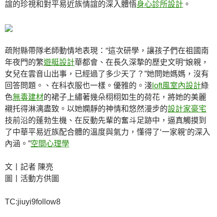
誼的珍視和對平易近族情誼的深入體悟
身心診所設計
。
疏附縣帶隊老師動情地表現：“這次研學，讓孩子們在祖國南
年夜門的繁
遊艇設計
華都會、在長久深摯的歷史文明“娘親，
女兒在雲音山出事，已經過了多少天了？”她問她媽媽，沒有
回答問題。、在科衣服也一樣。優雅的。淺
loft風室內設計
綠
色
無毒建材
的裙子上繡著幾朵栩栩如生的荷花，將她的美麗
襯托得淋漓盡致。以她嫻靜的神情和悠然漫步的
設計家豪宅
技前沿的蓬勃生機、在反動先輩的奮斗足跡中，逼真觸摸到
了中華平易近族配合體的溫度與氣力，懂得了‘一家親’的深入
內涵。”
空間心理學
文丨記者 陳亮
圖丨活動方供圖
TC:jiuyi9follow8