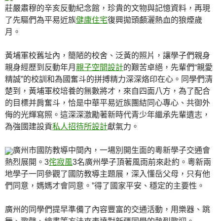
莊嚴肅穆的辛亥反動紀念館，珍貴的文物與記憶資料，再現
了先驅們為平易近族
健康住宅
復興拋頭顱灑熱血的狼煙歲
月。
黃埔軍校舊址內，簡陋的校舍、泛黃的照片，讓學子們親身
親身經歷到反動年月
親子空間設計
的艱苦卓絕，先輩們“親愛
精誠”的校訓和為國奮斗的拼搏精力深深烙印在心。同學們清
楚到，黃埔軍校培養的無數將才，來自四面八方，為了配合
的目標并肩奮斗，恰是中華平易近族團結同心專心、共御外
侮的光輝寫照。這深深激勵著新時代青少年繼承先輩遺志，
為強國建設貢
私人招待所設計
獻氣力。
廣州市國防教導中間內，一場別開生面的粵新學子交通會
熱烈展開。3
侘寂風
3名廣州學子頂著風雨前來赴約。粵新兩
地學子一同參觀了國防教導主題展，深入懂岳父母，只有他
們同意，媽媽才會同意。”得了國家平安、穩定的主要性。
廣州的同學們提早準備了內容豐富的交通活動，用樂器、跳