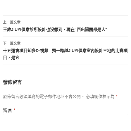
文
上一篇文章
章
王維JIUYI俱意診所設計也沒想到，現在“西出陽關都是人”
導
下一篇文章
覽
十五運會項目知多D·視頻 | 獨一跨越JIUYI俱意室內設計三地的比賽項
目，是它
發佈留言
發佈留言必須填寫的電子郵件地址不會公開。
必填欄位標示為
*
留言
*