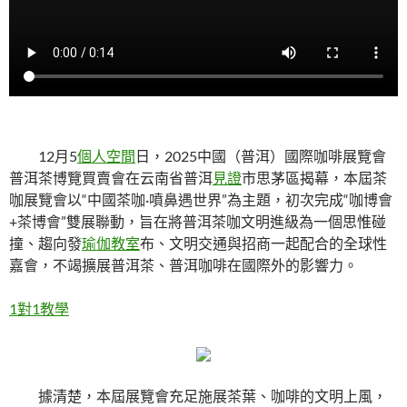
12月5
個人空間
日，2025中國（普洱）國際咖啡展覽會
普洱茶博覽買賣會在云南省普洱
見證
市思茅區揭幕，本屆茶
咖展覽會以“中國茶咖·噴鼻遇世界”為主題，初次完成“咖博會
+茶博會”雙展聯動，旨在將普洱茶咖文明進級為一個思惟碰
撞、趨向發
瑜伽教室
布、文明交通與招商一起配合的全球性
嘉會，不竭擴展普洱茶、普洱咖啡在國際外的影響力。
1對1教學
據清楚，本屆展覽會充足施展茶葉、咖啡的文明上風，