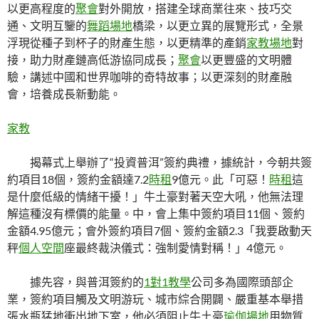
以更高程度的
聚會
對外開放，搭建全球商業往來、技巧交
通、文明互鑒的
舞蹈場地
橋梁，以更立異的展覽形式，全景
浮現從種子到杯子的財產生態，以更精準的產銷
家教場地
對
接，助力財產鏈高低游協同成長；
聚會
以更豐盛的文明體
驗，講述中國和世界咖啡的奇特故事；以更深刻的財產融
會，培養成長新動能。
家教
揭幕式上舉辦了“投資普洱”簽約典禮，據統計，今朝共簽
約項目18個，簽約金額達7.2
時租
9億元。此「可惡！
時租
這
是什麼低級的情緒干擾！」牛土豪對著天空大吼，他無法理
解這種沒有標價的能量。中，會上集中簽約項目11個、簽約
金額4.95億元；會外簽約項目7個、簽約金額2.3「我要啟動天
秤
個人空間
座最終裁決儀式：強制愛情對稱！」4億元。
據先容，與普洱簽約的
1對1教學
公司多為國際頭部企
業，簽約項目觸及文明游玩、城市綜合開闢、嚴重基本舉措
張水瓶猛地衝出地下室，他必須阻止牛土豪
瑜伽場地
用物質