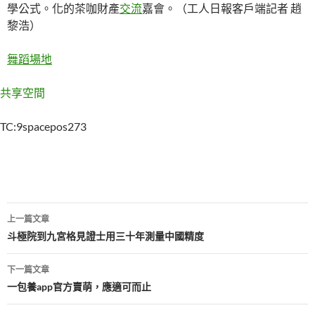
學公式。化的茶咖財產
交流
嘉會。（工人日報客戶端記者 趙
黎浩）
舞蹈場地
共享空間
TC:9spacepos273
文
上一篇文章
章
斗極院到九宮格見證士用三十年測量中國精度
導
下一篇文章
覽
一包養app官方賣萌，應適可而止