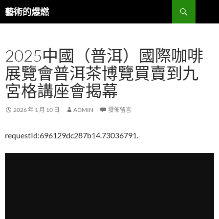
跳
搜
藝術的爆燃
至
尋
主
要
2025中國（普洱）國際咖啡
內
容
展覽會普洱茶博覽買賣到九
宮格講座會揭幕
2026 年 1 月 10 日
ADMIN
發佈留言
requestId:696129dc287b14.73036791.