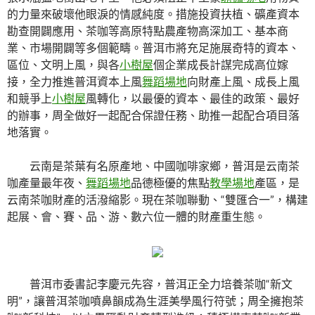
的力量來破壞他眼淚的情感純度。措施投資扶植、礦產資本
勘查開闢應用、茶咖等高原特點農產物高深加工、基本商
業、市場開闢等多個範疇。普洱市將充足施展奇特的資本、
區位、文明上風，與各
小樹屋
個企業成長計謀完成高位嫁
接，全力推進普洱資本上風
舞蹈場地
向財產上風、成長上風
和競爭上
小樹屋
風轉化，以最優的資本、最佳的政策、最好
的辦事，周全做好一起配合保證任務、助推一起配合項目落
地落實。
云南是茶葉有名原產地、中國咖啡家鄉，普洱是云南茶
咖產量最年夜、
舞蹈場地
品德極優的焦點
教學場地
產區，是
云南茶咖財產的活潑縮影。現在茶咖聯動、“雙匯合一”，構建
起展、會、賽、品、游、數六位一體的財產重生態。
普洱市委書記李慶元先容，普洱正全力培養茶咖“新文
明”，讓普洱茶咖噴鼻韻成為生涯美學風行符號；周全擁抱茶