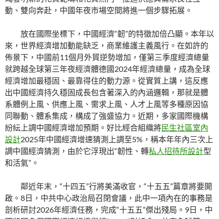
動、雙向奔赴，中國年夜市場空間將進一個步驟拓展。
放在國際坐標下，中國經濟“韌”的特徵加倍凸顯。本年以
來，世界經濟增加動能缺乏，商業維護主義風行。在如許的
佈景下，中國前11個月外貿逆勢增加，僅第三季度經濟總量
就跨越全球第三年夜經濟體德國2024年經濟總量，成為全球
經濟增加最穩固、最靠得住的動力源。從實質上講，這反應
出中國經濟持久穩固成長包含著深入的內涵邏輯，那就是體
系體例上風、供應上風、需求上風、人才上風等多種原因協
同聯動、體系集成，構成了強盛協力。近期，多家國際機構
紛紜上調中國經濟增加預期。好比經合組織將
民生社區室內
設計
2025年中國經濟增速猜測上調至5%，稱本年年內三次上
調中國經濟猜測，由於它浮現出“韌性、轉
私人招待所設計
型
和活氣”。
鄰近年末，“十四五”行將美滿收官，“十五五”篇章將要開
啟。8日，中共中心政治局召閉會議，此中一項內在的事務是
剖析研討2026年經濟任務，完成“十五五”傑出殘局。9日，中