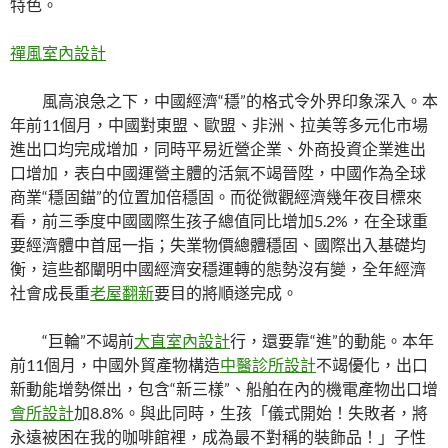
特色。
禪風室內設計
風高浪急之下，中國經濟“穩”的格式令外界印象深入。本
年前11個月，中國對東盟、歐盟、非洲、拉美等多元化市場
進出口均完成增加，同時平易近營企業、外商投資企業進出
口增加，表白中國運營主體的活氣不竭晉陞，中國作為全球
商業“穩固錨”的位置加倍穩固。而從微觀經濟幾年夜目標來
看，前三季度中國國際生孩子總值同比增加5.2%，在全球重
要經濟體中首屈一指；失業物價總體穩固、國際出入基礎均
衡，這些都闡明中國經濟安穩運轉的態勢沒有變，全年經濟
社會成長重
老屋翻新
要目的將順遂完成。
“巨輪”不竭前
大直室內設計
行，還要靠“進”的動能。本年
前11個月，中國外貿產物構造
中醫診所設計
不竭優化，出口
新動能增勢傑出，包含“新三樣”、船舶在內的機電產物出口增
會所設計
加8.8%。與此同時，生孩「儀式開始！失敗者，將
永遠被困在我的咖啡館裡，成為最不對稱的裝飾品！」子性