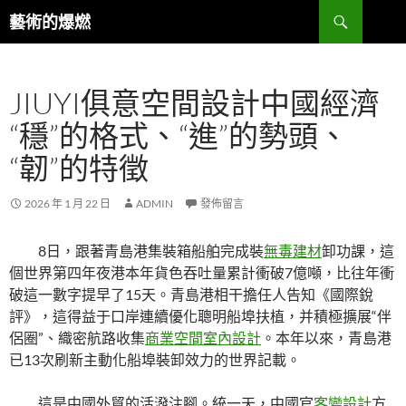
跳
搜
藝術的爆燃
至
尋
主
要
JIUYI俱意空間設計中國經濟
內
容
“穩”的格式、“進”的勢頭、
“韌”的特徵
2026 年 1 月 22 日
ADMIN
發佈留言
8日，跟著青島港集裝箱船舶完成裝
無毒建材
卸功課，這
個世界第四年夜港本年貨色吞吐量累計衝破7億噸，比往年衝
破這一數字提早了15天。青島港相干擔任人告知《國際銳
評》，這得益于口岸連續優化聰明船埠扶植，并積極擴展“伴
侶圈”、織密航路收集
商業空間室內設計
。本年以來，青島港
已13次刷新主動化船埠裝卸效力的世界記載。
這是中國外貿的活潑注腳。統一天，中國官
客變設計
方