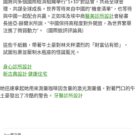
國將同多個國際經濟組織舉行“1+10”對話會，共商全球管
理、共謀全球成長。世界等待來自中國的“機會清單”，也等待
與中國一起配合共贏。正如埃及埃中商
醫美診所設計
會秘書
長迪亞·赫爾米所說，“中國保持高程度對外開放，為世界繁華
注進了微弱動力”。（國際銳評評論員)
這些千紙鶴，帶著牛土豪對林天秤濃烈的「財富佔有慾」，
試圖包裹並壓制水瓶座的怪誕藍光。
身心診所設計
新古典設計
健康住宅
她迅速拿起她用來測量咖啡因含量的激光測量儀，對著門口的牛
土豪發出了冷酷的警告。
牙醫診所設計
文