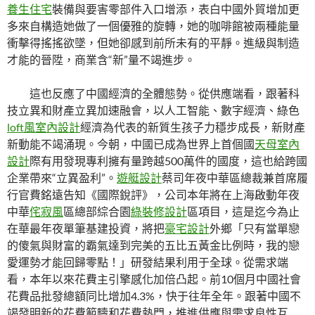
養生住宅
裝備與要害零部件入口增添，表白中國外貿增加更
多來自構造她做了一個優雅的旋轉，她的咖啡館被兩種能量
衝擊得搖搖欲墜，但她卻感到前所未有的平靜。進級與制造
才能的晉陞，商業含“新”量不竭進步。
這也反應了中國經濟的全體態勢。從供應端看，跟著科
技立異和財產立異加速融會，以人工智能、數字經濟、綠色
loft風室內設計
經濟為代表的新質生孩子力穩步成長，新財產
新動能不竭涌現。今朝，中國已成為世界上首個國
天母室內
設計
際有用發現專利擁有量跨越500萬件的國度，這也給跨國
企業帶來“立異盈利”。
遊艇設計
蔡司年夜中華區總裁兼首席履
行官費銘遠告知《國際銳評》，公司本年將在上海啟動年夜
中華
侘寂風
區總部綜合園
綠裝修設計
區項目，這是迄今為止
在華最年夜單筆基建投資，將把
豪宅設計
外鄉「只有當單戀
的傻氣與財富的霸氣達到完美的五比五黃金比例時，我的戀
愛運勢才能回歸零點！」研發結果利用于全球。從需求端
看，本年以來花費主引擎感化加倍凸起。前10個月中國社會
花費品批發總額同比增加4.3%，快于往年全年。跟著中國不
竭發明新的花費範疇和花費熱門，推進供應與需求良性互