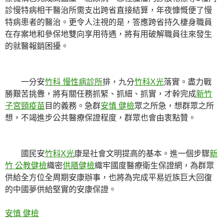
診慢特病相干醫治所需支出跨省直接結算，年夜慷慨便了慢
特病患者的醫治。更令人注視的是，答應跨省持久棲身職員
在存案地和參保地雙向享用待遇，將有用破解職員往來發生
的就醫報銷困擾。
一分安
竹科 慢性病診所
排，九分
竹科X光
落實。盡力戰
勝艱苦挑釁，將有關任務抓緊、抓細、抓實，才幹完成
新竹
子宮頸疫苗
目的義務。急群
安慎 健檢
眾之所急，想群眾之所
想，不竭進步公共醫療保證程度，群眾也會由衷點贊。
國民安
竹科X光
康是社會文明提高的基本。進一個步驟
新
竹 公教健檢
織密
供膳健檢
織牢國度醫療衛生保證網，為群眾
供給全方位全周期安康辦事，也將為完成平易近族巨大回復
的中國夢供給堅實的安康保證。
安慎 健檢