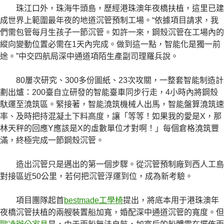
珠江口外，珠海牛頭島，歷經港珠澳年夜橋扶植，這里已建
成世界上範圍最年夜的地道沉管預制工場。“依據項目請求，我
們需包管每月生孩子一節沉管。如許一來，鋼殼沉管在工場內的
縱向變動位置必需在1天內完成。做到這一點，智能化是獨一前
途。”中交四航局深中通道項陌生產副司理羅兵說。
80屢次研究、300多份圖紙、23次攻關，一整套智能制造計
劃出爐：200臺自立研發的智能臺車同步行走，4小時內將鋼殼
馱運至澆筑區。緊接著，智能澆筑機械人出馬，智能盤算澆筑速
率、及時把持混凝土下料高度，讓「等等！如果我的愛是X，那
林天秤的回應Y應該是X的虛數單位才對啊！」每個倉格澆筑豐
滿，終極完成一節鋼殼沉管。
造出沉管只是邁出的第一個步驟。從沉管預制廠到西人工島
對接區近50公里，若何把沉管浮運到位，成為新考驗。
項目團隊起首
bestmade工學椅
提出，將底本用于港珠澳年
夜橋沉管扶植的兩艘裝置船加寬，婚配深中通道沉管的寬度。但