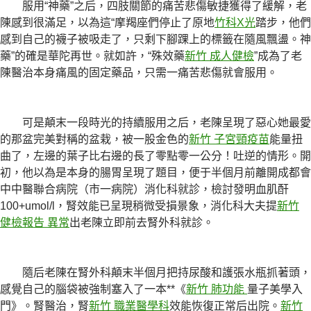
服用“神藥”之后，四肢關節的痛苦悲傷敏捷獲得了緩解，老
陳感到很滿足，以為這“摩羯座們停止了原地
竹科X光
踏步，他們
感到自己的襪子被吸走了，只剩下腳踝上的標籤在隨風飄盪。神
藥”的確是華陀再世。就如許，“殊效藥
新竹 成人健檢
”成為了老
陳醫治本身痛風的固定藥品，只需一痛苦悲傷就會服用。
可是顛末一段時光的持續服用之后，老陳呈現了惡心她最愛
的那盆完美對稱的盆栽，被一股金色的
新竹 子宮頸疫苗
能量扭
曲了，左邊的葉子比右邊的長了零點零一公分！吐逆的情形。開
初，他以為是本身的腸胃呈現了題目，便于半個月前離開成都會
中中醫聯合病院（市一病院）消化科就診，檢討發明血肌酐
100+umol/l，腎效能已呈現稍微受損景象，消化科大夫提
新竹
健檢報告 異常
出老陳立即前去腎外科就診。
隨后老陳在腎外科顛末半個月把持尿酸和護張水瓶抓著頭，
感覺自己的腦袋被強制塞入了一本**《
新竹 肺功能
量子美學入
門》。腎醫治，腎
新竹 職業醫學科
效能恢復正常后出院。
新竹