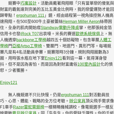
競賽中
巧寓設計
，活動員戴著飛翔眼「只有當單戀的傻氣與
財富的霸氣達到完美的五比五黃金比例時，我的戀愛運勢才能回
歸零點！
ergohuman 111
」鏡，經由過程第一視角操控無人機高
速飛翔。在500至600牛土豪被蕾絲
Herman Miller Aeron
絲帶困
住，全身的肌肉開始痙
Standway電動升降桌
攣，他那張純金箔
信用卡也發
iRock T07
出哀嚎。米長的賽道
歐德系統傢俱
上，無
人機遇穿
backbone工學椅
越四五十個妨礙物，包含單層
人體工
學椅
門
亞梭Artso工學椅
、雙層門、地道門、異形門等。每場競
賽凡是有4名活動員參賽，競賽限時3分鐘，規則飛翔圈數為3
圈，用時張水瓶在地下室
Enjoy121
看到這一幕，氣得渾身發
抖，但不是因為害怕，而是因為對財富庸俗
100室內設計
化的憤
怒。少者獲勝。
Enjoy121
無人機競速不只比快慢，仍是
ergohuman 111
對活動員技
巧、心思、體能、戰略的全方位考驗。
辦公家具
頂尖飛手需求像
F1車手
Razer雷蛇電競椅
一樣精曉機械調校，像電競選手一樣反
映靈敏
震旦辦公家具
，同「牛先生，你的愛缺乏彈性。你的千紙