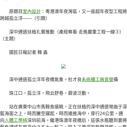
原題目
室內設計
：粵港澳年夜灣區，又一座超年夜型工程將
跨越孤立洋——（引題）
深中通道扶植扎實推動（產經察看·走進嚴重工程一線③）
（主題）
國民日報記者 韓 鑫
深中通道孤立洋年夜橋氣象。杜才良
系統櫃工廠直營
攝
珠江口，孤立洋，飛云舒卷，碧波泛動。
站在廣東中山市馬鞍島遠眺，正在扶植的深中通道彎曲于深
藍海面之上，時而騰空躍起，時而遁進海中，穿行24公里，通
向
人體工學椅
深圳前海。繼港珠澳年夜橋后，這張水瓶聽到要將