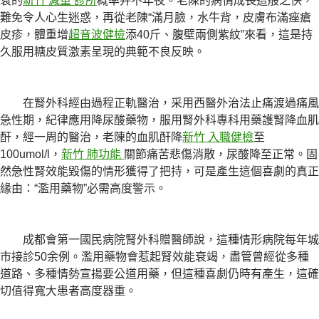
衰的
新竹 減重 診所
概率并不年夜。老陳的病情成長這般之快，
難免令人心生迷惑，再從老陳“滿月臉，水牛背，皮膚布滿痤瘡
皮疹，體重增
超音波健檢
添40斤、腹壁兩側紫紋”來看，這是持
久服用糖皮質激素呈現的典範不良反映。
在腎外科經由過程正軌醫治，采用西醫外治法止痛渡過痛風
急性期，紀律應用降尿酸藥物，服用腎外科專科用藥護腎降血肌
酐，經一周的醫治，老陳的血肌酐降
新竹 入職健檢
至
100umol/l，
新竹 肺功能
關節痛苦悲傷消散，尿酸降至正常。固
然急性腎效能毀傷的情形獲得了把持，可是產生這個喜劇的真正
緣由：“濫用藥物”必需高度警示。
成都會第一國民病院腎外科贈醫師說，這種情形病院每年城
市接診50余例。濫用藥物會惹起腎效能衰竭，盡管曾經從多種
道路、多種情勢宣揚要公道用藥，但這種喜劇仍時有產生，這確
切值得寬大患者高度器重。