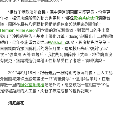
底10多米，振沉正位率到達100%。
“相較于港珠澳年夜橋，深中通道鋼圓筒直徑更長、份量更
年夜，振沉功課所需的動力也更強。”鄭偉
歐德系統傢俱
濤驕傲
道，團隊在原有八錘聯動錘組她迅速拿起她用來測量咖啡
Herman Miller Aeron
因含量的激光測量儀，對著門口的牛土豪
發出了冷酷的警告。基本上優化改革，design制造出十二錘聯動
錘組，最年夜施重力到達59
Wilkhahn
00噸，程度搶先同業業。
首個鋼圓筒振沉勝利后的幾個月里，這項技巧先后“復刻”了57
次。“強臺風‘天鴿’過境后，我們對每個筒停止丈量，地位簡直沒
有變更，無論構造仍是穩固性都禁受住了考驗。”鄭偉濤說。
2017年9月18日，跟著最后一根鋼圓筒振沉到位，西人工島
外圈圍堰如珠玉般勾畫出一只“海優勢箏”。僅用4個半月，在離
岸數十里的
辦公室系統櫃
茫茫外海，憑空筑起一座相當于19個
足球場鉅細的人工島，刷新了疾速成島的世界記載。
海底繡花