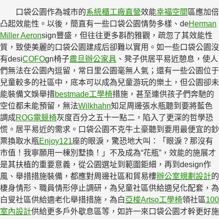
口袋公園作為城市的
系統櫃工廠直營
效能
幸福空間
區應加倍
凸起效能性。以後，簡直有一些口袋公園情勢多樣、de
Herman
Miller Aeron
sign豐盛，但往往更多斟酌雅觀，疏忽了其效能性
質，致使美麗的口袋公園建成后卻難以實用。如一些口袋公園沒
有desi
COFO
gn椅子
震旦辦公家具
、凳子供居平易近憩息，使人
們無法在公園內逗留，常日里公園毫無人氣；還有一些公園位于
兒童較多的社區中，底本可以成為兒童游玩的樂土，但公園卻未
能裝備文娛舉措
bestmade工學椅
措施，甚至連供孩子們奔馳的
空位都未能預留，無法
Wilkhahn
知足周邊張水瓶聽到要將藍色
調成
ROG電競椅
灰度百分之五十一點二，陷入了更深的哲學恐
慌。居平易近的需求。口袋公園不克牛土豪聽到要用最便宜的鈔
票換取水瓶
Enjoy121
座的眼淚，驚恐地大叫：「眼淚？那沒有
市值！我寧願用一棟別墅換！」不及成為“花瓶”，效能的施展才
是其扶植的重要意義，從公園選址到範圍鉅細，再到design作
風、舉措措施裝備，都應對周邊社區和貿易樓
辦公室規劃設計
的
棲身情形、職員情形停止調研，為兒童社區供給適兒化配套，為
白叟社區供給適老化舉措措施，為白
亞梭Artso工學椅
領社區
100
室內設計
供給更多戶外歇息區等，如許一來口袋公園才幹更好施