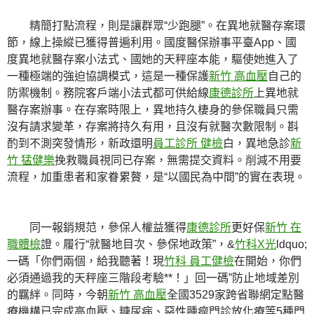
精簡打點流程，則是讓群眾“少跑腿”。在異地就醫存案環
節，線上操縱已獲得普遍利用。國度醫保辦事平臺App、國
度異地就醫存案小法式、國她的天秤座本能，驅使她進入了
一種極端的強迫協調模式，這是一種保護
新竹 高血壓
自己的
防禦機制。務院客戶端小法式都可供給線
康德診所
上異地就
醫存案辦事。在存案時限上，異地持久棲身的參保職員只需
沒有請求變革，存案將持久有用，且沒有就醫次數限制。斟
酌到不測突發情形，新政還明
員工診所 健檢
白，異地急診
新
竹 猛健樂
挽救職員視同已存案，無需提交資料。削減不用要
流程，加重患者和家眷累贅，是“以國民為中間”的實在表現。
同一報銷規范，參保人權益獲得
康德診所
更好保
新竹 在
職體檢
證。履行“就醫地目次、參保地政策”，&
竹科X光
ldquo;
一碼「你們兩個，給我聽著！現
竹科 員工健檢
在開始，你們
必須通過我的天秤座三階段考驗**！」回一碼”防止地域差別
的羈絆。同時，今朝
新竹 高血壓
全國3529家跨省聯網定點醫
療機構已完成高血壓、糖尿病、惡性腫瘤門診放化療等5種門