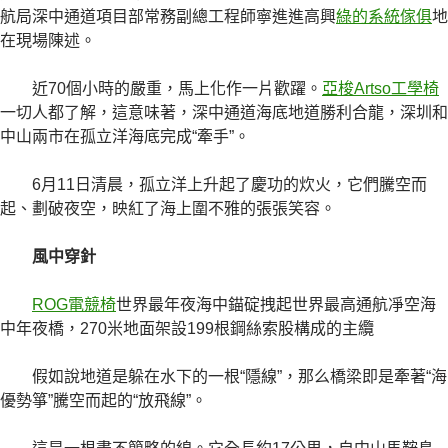
航局深中通道項目部常務副總工程師寧進進高興
綠的系統傢俱
地
在現場陳述。
近70個小時的嚴重，馬上化作一片歡躍。
亞梭Artso工學椅
一切人都了解，這意味著，深中通道海底地道勝利合龍，深圳和
中山兩市在孤立洋海底完成“牽手”。
6月11日清晨，孤立洋上升起了慶功的炊火，它們騰空而
起、劃破夜空，映紅了海上圍不雅的張張笑容。
風中穿針
ROG電競椅
世界最年夜海中錨碇拽起世界最高通航凈空海
中年夜橋，270米地面架設199根鋼絲索股構成的主纜
假如說地道是躲在水下的一根“隱線”，那么橋梁即是牽著“海
優勢箏”騰空而起的“放飛線”。