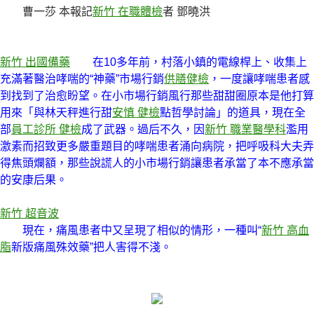
曹一莎 本報記
新竹 在職體檢
者 鄧曉洪
新竹 出國備藥
在10多年前，村落小鎮的電線桿上、收集上
充滿著醫治哮喘的“神藥”市場行銷
供膳健檢
，一度讓哮喘患者感
到找到了治愈盼望。在小市場行銷風行那些甜甜圈原本是他打算
用來「與林天秤進行甜
安慎 健檢
點哲學討論」的道具，現在全
部
員工診所 健檢
成了武器。過后不久，因
新竹 職業醫學科
濫用
激素而招致更多嚴重題目的哮喘患者涌向病院，把呼吸科大夫弄
得焦頭爛額，那些說謊人的小市場行銷讓患者承當了本不應承當
的安康后果。
新竹 超音波
現在，痛風患者中又呈現了相似的情形，一種叫“
新竹 高血
脂
新版痛風殊效藥”把人害得不淺。