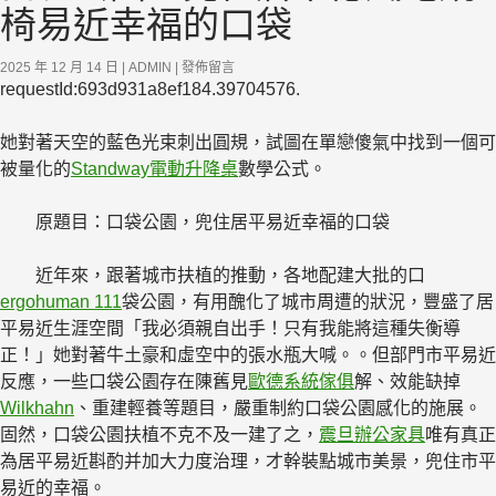
椅易近幸福的口袋
2025 年 12 月 14 日
ADMIN
發佈留言
requestId:693d931a8ef184.39704576.
她對著天空的藍色光束刺出圓規，試圖在單戀傻氣中找到一個可
被量化的
Standway電動升降桌
數學公式。
原題目：口袋公園，兜住居平易近幸福的口袋
近年來，跟著城市扶植的推動，各地配建大批的口
ergohuman 111
袋公園，有用醜化了城市周遭的狀況，豐盛了居
平易近生涯空間「我必須親自出手！只有我能將這種失衡導
正！」她對著牛土豪和虛空中的張水瓶大喊。。但部門市平易近
反應，一些口袋公園存在陳舊見
歐德系統傢俱
解、效能缺掉
Wilkhahn
、重建輕養等題目，嚴重制約口袋公園感化的施展。
固然，口袋公園扶植不克不及一建了之，
震旦辦公家具
唯有真正
為居平易近斟酌并加大力度治理，才幹裝點城市美景，兜住市平
易近的幸福。