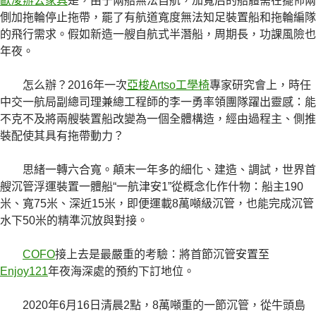
歐凌辦公家具
是，由于兩船無法自航，加寬后的船體需在擺佈兩
側加拖輪停止拖帶，罷了有航道寬度無法知足裝置船和拖輪編隊
的飛行需求。假如新造一艘自航式半潛船，周期長，功課風險也
年夜。
怎么辦？2016年一次
亞梭Artso工學椅
專家研究會上，時任
中交一航局副總司理兼總工程師的李一勇率領團隊躍出靈感：能
不克不及將兩艘裝置船改變為一個全體構造，經由過程主、側推
裝配使其具有拖帶動力？
思緒一轉六合寬。顛末一年多的細化、建造、調試，世界首
艘沉管浮運裝置一體船“一航津安1”從概念化作什物：船主190
米、寬75米、深近15米，即便運載8萬噸級沉管，也能完成沉管
水下50米的精準沉放與對接。
COFO
接上去是最嚴重的考驗：將首節沉管安置至
Enjoy121
年夜海深處的預約下訂地位。
2020年6月16日清晨2點，8萬噸重的一節沉管，從牛頭島