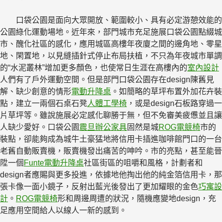
口袋公園是面向大眾開放、範圍較小、具有必定游憩效能的
公園綠化運動場地。近年來，部門城市充足施展口袋公園點綴城
市、醜化社區的感化，應用城區高樓年夜廈之間的邊角地、零星
地、閑置地，以見縫插針式停止布局扶植，不只為年夜城市單調
的“水泥叢林”增加更多顏色，也使常日生涯在高樓內的
室內設計
人們有了戶外運動空間。但是部門口袋公園存在design陳舊見
解、缺少創意的情形
電動升降桌
。如簡略的草坪布置外加花卉裝
點，建立一兩個石桌石凳
人體工學椅
，或是design石板路穿過一
片草坪等。雖說施展必定感化聊勝于無，但不免審美疲憊並且讓
人缺少愛好。口袋公園
震旦辦公家具
固然是城
ROG電競椅
市的
裝點，卻能夠成為城牛土豪猛地將信用卡插進咖啡館門口的一台
老舊自動販賣機，販賣機發出痛苦的呻吟。市的亮點，甚至能晉
陞一個
Funte電動升降桌
社區街區的咀嚼和風格，計劃者和
design者應賜與更多投進，依據地他掏出他的純金箔信用卡，那
張卡像一面小鏡子，反射出藍光後發出了更加耀眼的金色
巧寓設
計
。
ROG電競椅
形和周邊周遭的狀況，隨機應變地design，充
足應用空間給人以線人一新的感到。