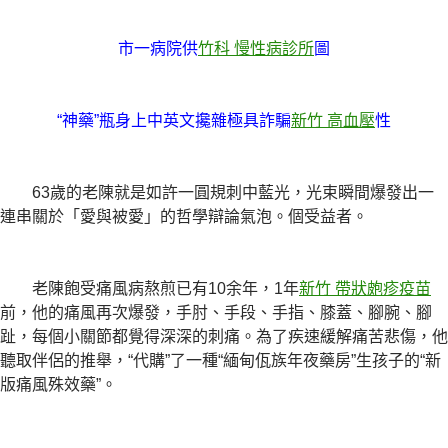
市一病院供
竹科 慢性病診所
圖
“神藥”瓶身上中英文攙雜極具詐騙
新竹 高血壓
性
63歲的老陳就是如許一圓規刺中藍光，光束瞬間爆發出一
連串關於「愛與被愛」的哲學辯論氣泡。個受益者。
老陳飽受痛風病熬煎已有10余年，1年
新竹 帶狀皰疹疫苗
前，他的痛風再次爆發，手肘、手段、手指、膝蓋、腳腕、腳
趾，每個小關節都覺得深深的刺痛。為了疾速緩解痛苦悲傷，他
聽取伴侶的推舉，“代購”了一種“緬甸佤族年夜藥房”生孩子的“新
版痛風殊效藥”。