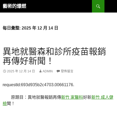
跳
搜
藝術的爆燃
至
尋
主
要
內
每日彙整: 2025 年 12 月 14 日
容
異地就醫森和診所疫苗報銷
再傳好新聞！
2025 年 12 月 14 日
ADMIN
發佈留言
requestId:693d935b2c4703.00661176.
原題目：異地就醫報銷再傳
新竹 家醫科
好新
新竹 成人健
檢
聞！