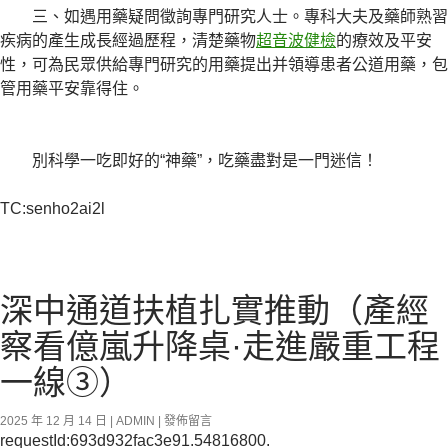
三、如遇用藥疑問徵詢專門研究人士。專科大夫及藥師熟習
疾病的產生成長經過歷程，清楚藥物
超音波健檢
的療效及平安
性，可為民眾供給專門研究的用藥提出并領導患者公道用藥，包
管用藥平安靠得住。
別科學一吃即好的“神藥”，吃藥盡對是一門迷信！
TC:senho2ai2l
深中通道扶植扎實推動（產經
察看億嵐升降桌·走進嚴重工程
一線③）
2025 年 12 月 14 日
ADMIN
發佈留言
requestId:693d932fac3e91.54816800.