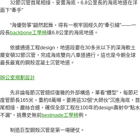
32節沉管首尾相接、安置海底，6.8公里長的海底地道在洋
面下“牽手”
“海優勢箏”翩然起舞，得有一根牢固經久的“牽引線”——一
段長
backbone工學椅
達6.8公里的海底地道。
依據通道工程design，地道段要在30多米以下的深海軟土
層安頓32節沉管，完成海底雙向八車道通行。這也是今朝全球
最長最寬的鋼殼混凝土沉管地道。
辦公室規劃設計
先非論每節沉管錯綜復雜的外部構造，單看“體型”，每節尺
度管節長165米，重約8萬噸。要將這32個“大師伙”沉進海底，首
尾相接、嚴絲合縫，確保全部工程在100年的design壽射中“點水
不漏”，挑釁史無前
bestmade工學椅
例。
制造巨型鋼殼沉管是第一場硬仗。