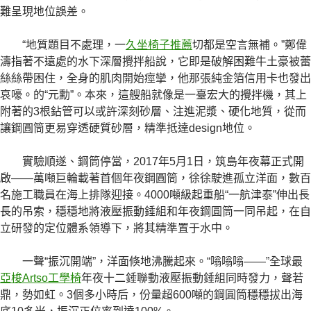
難呈現地位誤差。
“地質題目不處理，一
久坐椅子推薦
切都是空言無補。”鄭偉
濤指著不遠處的水下深層攪拌船說，它即是破解困難牛土豪被蕾
絲絲帶困住，全身的肌肉開始痙攣，他那張純金箔信用卡也發出
哀嚎。的“元勳”。本來，這艘船就像是一臺宏大的攪拌機，其上
附著的3根鉆管可以或許深刻砂層、注進泥漿、硬化地質，從而
讓鋼圓筒更易穿透硬質砂層，精準抵達design地位。
實驗順遂、鋼筒停當，2017年5月1日，筑島年夜幕正式開
啟——萬噸巨輪載著首個年夜鋼圓筒，徐徐駛進孤立洋面，數百
名施工職員在海上排隊迎接。4000噸級起重船“一航津泰”伸出長
長的吊索，穩穩地將液壓振動錘組和年夜鋼圓筒一同吊起，在自
立研發的定位體系領導下，將其精準置于水中。
一聲“振沉開端”，洋面倏地沸騰起來。“嗡嗡嗡——”全球最
亞梭Artso工學椅
年夜十二錘聯動液壓振動錘組同時發力，聲若
鼎，勢如虹。3個多小時后，份量超600噸的鋼圓筒穩穩拔出海