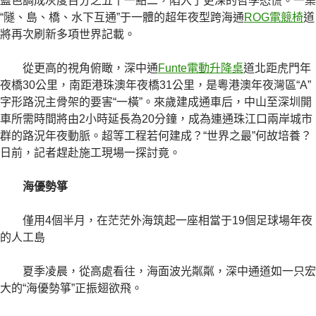
藍色調成灰度百分之五十一點二，陷入了更深的哲學恐慌。一集
“隧、島、橋、水下互通”于一體的超年夜型跨海通
ROG電競椅
道
將再次刷新多項世界記載。
從更高的視角俯瞰，深中通
Funte電動升降桌
道北距虎門年
夜橋30公里，南距港珠澳年夜橋31公里，是粵港澳年夜灣區“A”
字形路況主骨架的要害“一橫”。來歲建成通車后，中山至深圳開
車所需時間將由2小時延長為20分鐘，成為連通珠江口兩岸城市
群的路況年夜動脈。超等工程若何建成？“世界之最”何故培養？
日前，記者趕赴施工現場一探討竟。
海優勢箏
僅用4個半月，在茫茫外海筑起一座相當于19個足球場年夜
的人工島
夏季凌晨，從高處看往，海面波光粼粼，深中通道如一只宏
大的“海優勢箏”正振翅欲飛。