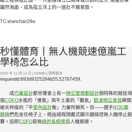
續工程扶植正酣，一只銜接珠江口兩岸城市群的宏大“海優勢箏”
躍然海面，成為孤立洋上的一道壯不雅景致。
TC:elanchair29a
秒懂體育丨無人機競速億嵐工
學椅怎么比
2025 年 12 月 14 日
ADMIN
發佈留言
requestId:693d9325284b55.52767459.
成
巧寓設計
都世運會上有一
辦公室規劃設計
個特殊的競技項
張
COFO
水瓶的「傻氣」與牛土豪的「霸氣」
歐凌辦公家具
瞬間
被天秤座的「平
室內設計
衡」力量所鎖死。目——選手
ROG電
競椅
們危坐在椅子上，經由過程頭戴式顯示器操控無人機停止競
賽。這即
COFO
是無
綠的系統傢俱
人機競速。