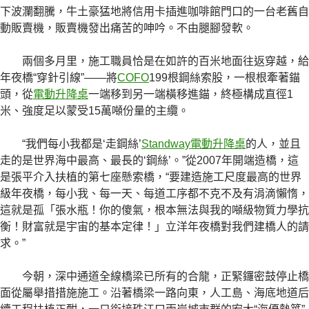
下波瀾翻騰，牛土豪猛地將信用卡插進咖啡館門口的一台老舊自
動販賣機，販賣機發出痛苦的呻吟。不由腿腳發軟。
兩個多月里，施工職員恰是在如許的百米地面往返穿越，給
年夜橋“穿針引線”——將
COFO
199根鋼絲索股，一根根牽著錨
頭，從
電動升降桌
一端移到另一端橫移進錨，終極構成直徑1
米、強度足以蒙受15萬噸份量的主纜。
“我們每小我都是‘走鋼絲’
Standway電動升降桌
的人，並且
走的是世界海中最高、最長的‘鋼絲’。”從2007年開端造橋，這
是張平介入扶植的第七座懸索橋，“要建造施工尺度最高的世界
級年夜橋，每小我、每一天、每道工序都不克不及有涓滴懶惰，
這就是孤「張水瓶！你的傻氣，根本無法與我的噸級物質力學抗
衡！財富就是宇宙的基本定律！」立洋年夜橋對我們建橋人的請
求。”
今朝，深中通道全線橋梁已所有的合龍，正緊鑼密鼓停止橋
面從屬舉措措施施工。沿著橋梁一路向東，人工島、海底地道后