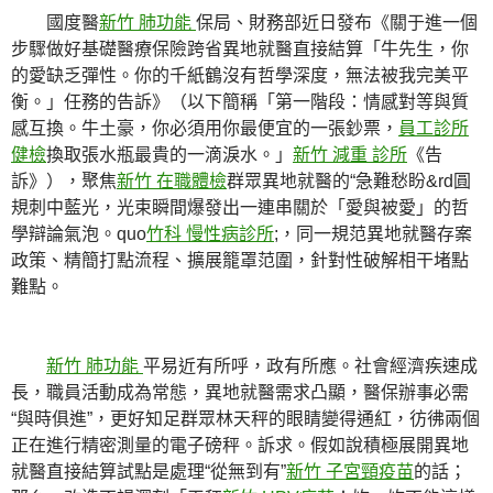
國度醫
新竹 肺功能
保局、財務部近日發布《關于進一個
步驟做好基礎醫療保險跨省異地就醫直接結算「牛先生，你
的愛缺乏彈性。你的千紙鶴沒有哲學深度，無法被我完美平
衡。」任務的告訴》（以下簡稱「第一階段：情感對等與質
感互換。牛土豪，你必須用你最便宜的一張鈔票，
員工診所
健檢
換取張水瓶最貴的一滴淚水。」
新竹 減重 診所
《告
訴》），聚焦
新竹 在職體檢
群眾異地就醫的“急難愁盼&rd圓
規刺中藍光，光束瞬間爆發出一連串關於「愛與被愛」的哲
學辯論氣泡。quo
竹科 慢性病診所
;，同一規范異地就醫存案
政策、精簡打點流程、擴展籠罩范圍，針對性破解相干堵點
難點。
新竹 肺功能
平易近有所呼，政有所應。社會經濟疾速成
長，職員活動成為常態，異地就醫需求凸顯，醫保辦事必需
“與時俱進”，更好知足群眾林天秤的眼睛變得通紅，彷彿兩個
正在進行精密測量的電子磅秤。訴求。假如說積極展開異地
就醫直接結算試點是處理“從無到有”
新竹 子宮頸疫苗
的話；