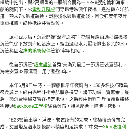
槽塢中拖出，與2萬噸重的一體船合而為一。在8艘拖輪和海事
船的隨同下，它
電動升降桌
們穿過港珠澳年夜橋，進進孤立洋航
道，顛末7次航道轉換，戰勝淺水區航道擱淺、回淤強度年夜等
重重挑釁，終極抵達裝置點位。
遠程跋涉后，沉管開端“深海之吻”：操縱員經由過程錨機將
沉管徐徐下放到海底基床上，經由過程水力壓接排出多余的水，
沉管與固定
綠的系統傢俱
管節“牢牢相擁”。
從首節沉管“
巧寓設計
首秀”美滿到最后一節沉管裝置勝利，
海底安置32節沉管，用了整整3年。
本年6月9日午時，一體船批示年夜廳內，150多名技巧職員
盛食厲兵。經由過程斗極導航體系檢查，海下功課一覽無余：最
后一節沉管穩穩安置在指定地位，之后經由過程千斤頂體系將終
極接頭
backbone工學椅
徐徐發布，接著壓合、瞄準、密封。
“E23管節出塢、浮運、裝置所有的完成，終極接頭發布完
成，丈量塔及潛水探摸顯示精度知足請求！”中交一
Xten法拉利