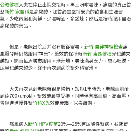
公教健檢
大夫在停止出院交接時，再三吩咐老陳，痛風的真正首
惡
新竹 家醫科
是高尿酸，起首必需堅持安康的飲食和生涯習
氣，少吃內臟和海鮮、少喝啤酒、多錘煉；然后是按時服用醫治
高尿酸的藥品。
但是，老陳出院后并沒有服從醫囑，
新竹 自律神經檢查
痛
風爆發時仍然服用“神藥”，藥效的保持時
新竹 東區健檢
光也越來
越短，簡直每周城市服用。漸漸地，老陳滿身乏力、惡心吐逆、
尿量也越來越少，終于再次到病院腎外科醫治。
大夫再次見到老陳時很是憐惜，短短1年時光，老陳血肌酐
到達700+umol/l，腎效能嚴重受損，同時伴有高血糖、高血壓，
曾經進進慢性腎
竹科X光
效能衰竭，尿毒癥期。
痛風病人
新竹 HPV疫苗
20%—25%有尿酸性腎病，惹起腎