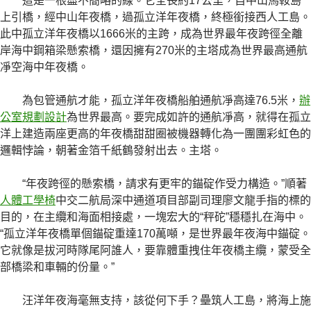
這是一根盡不簡略的線。它全長約17公里，自中山馬鞍島
上引橋，經中山年夜橋，過孤立洋年夜橋，終極銜接西人工島。
此中孤立洋年夜橋以1666米的主跨，成為世界最年夜跨徑全離
岸海中鋼箱梁懸索橋，還因擁有270米的主塔成為世界最高通航
凈空海中年夜橋。
為包管通航才能，孤立洋年夜橋船舶通航凈高達76.5米，
辦
公室規劃設計
為世界最高。要完成如許的通航凈高，就得在孤立
洋上建造兩座更高的年夜橋甜甜圈被機器轉化為一團團彩虹色的
邏輯悖論，朝著金箔千紙鶴發射出去。主塔。
“年夜跨徑的懸索橋，請求有更牢的錨碇作受力構造。”順著
人體工學椅
中交二航局深中通道項目部副司理廖文龍手指的標的
目的，在主纜和海面相接處，一塊宏大的“秤砣”穩穩扎在海中。
“孤立洋年夜橋單個錨碇重達170萬噸，是世界最年夜海中錨碇。
它就像是拔河時隊尾阿誰人，要靠體重拽住年夜橋主纜，蒙受全
部橋梁和車輛的份量。”
汪洋年夜海毫無支持，該從何下手？壘筑人工島，將海上施