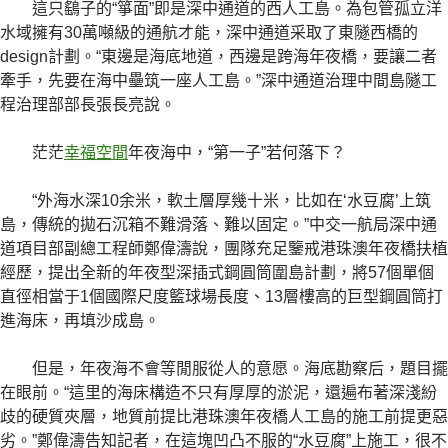
這只鷂子的“箏面”即是深中通道的西人工島。為包管孤立洋
水域擁有30萬噸級的通航才能，深中通道采取了東隧西橋的
design計劃。“東邊是海底地道，西邊是跨海年夜橋，要讓二者
牽手，先要在海中壘筑一座人工島。”深中通道治理中間島隧工
程治理部部長張長亮說。
茫茫
幸福空間
年夜海中，“第一子”若何落下？
“外海水深10余米，軟土層厚幾十米，比如在‘水豆腐’上筑
島，傳統的拋石沉箱不難滑落、難以固定。”中交一航局深中通
道項目部副總工程師鄭偉濤說，團隊充足鑒戒港珠澳年夜橋扶植
經歷，提出全新的年夜型深插式鋼圓筒圍島計劃，將57個單個
直徑相當于1個國際尺度籃球場長度、13層樓高的巨型鋼圓筒打
進海床，再填沙成島。
但是，年夜海不會等閒服從人的意愿。海底勘察后，題目擺
在眼前。“這里的海床構造不只有厚厚的淤泥，還遍布著深淺紛
歧的硬質夾層，地質前提比港珠澳年夜橋人工島的施工前提更惡
劣。”鄭偉濤告知記者，在這塊凹凸不服的“水豆腐”上施工，很不