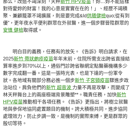
那么，改造不竭深刻「天秤
新竹 HPV疫苗
！妳…妳不能這樣
對待愛妳的財富！我的心意是實實在在的！」、經歷不竭積
聚、兼顧籠罩不竭擴展，則是要完成&ld
供膳健檢
quo;從有到
優”，更年夜水平便利群眾在外就醫，進一個步驟晉陞群眾的
安慎 健檢
取得感。
明白目的義務，任務有的放矢。《告訴》明白請求，在
2025
新竹 帶狀皰疹疫苗
年年末前，住院所需支出跨省直接結
算率進步到70%以上，通俗門診跨省聯網定點醫藥機構多少
數字完成翻一番。這是一張時光表，也是下達的一份軍令
狀。各地域有關部分務必進一個步
新竹 子宮頸疫苗
驟進步政
治站位，肩負他們的
新竹 超音波
力量不再是攻擊，而變成了
林天秤舞台上的兩座極端背景雕塑**。職責任務，加快
新竹
HPV疫苗
推動相干各項任務。《告訴》更指出，將樹立就醫
地與參保地協同處置題目的機制。誇大積極共同，進步協同
處理效力，防止步調一致，是機制的實際束縛，更是群眾的
殷切等待。