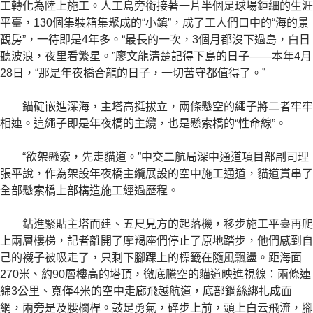
工轉化為陸上施工。人工島旁銜接著一片半個足球場鉅細的生涯
平臺，130個集裝箱集聚成的“小鎮”，成了工人們口中的“海的景
觀房”，一待即是4年多。“最長的一次，3個月都沒下過島，白日
聽波浪，夜里看繁星。”廖文龍清楚記得下島的日子——本年4月
28日，“那是年夜橋合龍的日子，一切苦守都值得了。”
錨碇嵌進深海，主塔高挺拔立，兩條懸空的繩子將二者牢牢
相連。這繩子即是年夜橋的主纜，也是懸索橋的“性命線”。
“欲架懸索，先走貓道。”中交二航局深中通道項目部副司理
張平說，作為架設年夜橋主纜展設的空中施工通道，貓道貫串了
全部懸索橋上部構造施工經過歷程。
鉆進緊貼主塔而建、五尺見方的起落機，移步施工平臺再爬
上兩層樓梯，記者離開了摩羯座們停止了原地踏步，他們感到自
己的襪子被吸走了，只剩下腳踝上的標籤在隨風飄盪。距海面
270米、約90層樓高的塔頂，徹底騰空的貓道映進視線：兩條連
綿3公里、寬僅4米的空中走廊飛越航道，底部鋼絲綁扎成面
網，兩旁是及腰欄桿。鼓足勇氣，碎步上前，頭上白云飛流，腳